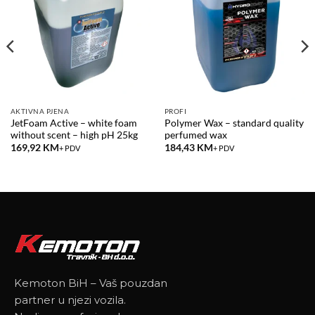
wishlist
wishlist
AKTIVNA PJENA
PROFI
JetFoam Active – white foam
Polymer Wax – standard quality
without scent – high pH 25kg
perfumed wax
169,92
KM
184,43
KM
+ PDV
+ PDV
Kemoton BiH – Vaš pouzdan
partner u njezi vozila.