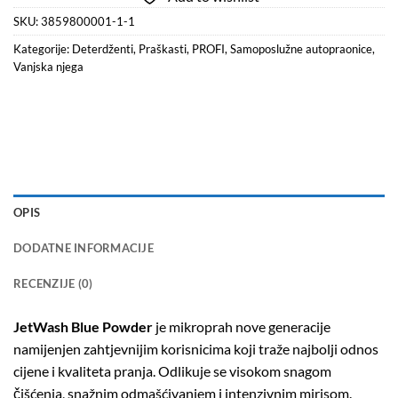
SKU:
3859800001-1-1
Kategorije:
Deterdženti
,
Praškasti
,
PROFI
,
Samoposlužne autopraonice
,
Vanjska njega
OPIS
DODATNE INFORMACIJE
RECENZIJE (0)
JetWash Blue Powder
je mikroprah nove generacije
namijenjen zahtjevnijim korisnicima koji traže najbolji odnos
cijene i kvaliteta pranja. Odlikuje se visokom snagom
čišćenja, snažnim odmašćivanjem i intenzivnim mirisom.