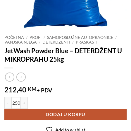
POČETNA
/
PROFI
/
SAMOPOSLUŽNE AUTOPRAONICE
/
VANJSKA NJEGA
/
DETERDŽENTI
/
PRAŠKASTI
JetWash Powder Blue – DETERDŽENT U
MIKROPRAHU 25kg
212,40
KM
+ PDV
JetWash Powder Blue - DETERDŽENT U MIKROPRAHU 25kg količin
DODAJ U KORPU
Add to wishlist