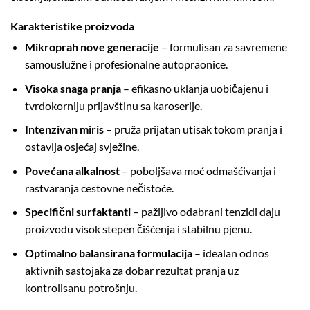
Karakteristike proizvoda
Mikroprah nove generacije
– formulisan za savremene
samouslužne i profesionalne autopraonice.
Visoka snaga pranja
– efikasno uklanja uobičajenu i
tvrdokorniju prljavštinu sa karoserije.
Intenzivan miris
– pruža prijatan utisak tokom pranja i
ostavlja osjećaj svježine.
Povećana alkalnost
– poboljšava moć odmašćivanja i
rastvaranja cestovne nečistoće.
Specifični surfaktanti
– pažljivo odabrani tenzidi daju
proizvodu visok stepen čišćenja i stabilnu pjenu.
Optimalno balansirana formulacija
– idealan odnos
aktivnih sastojaka za dobar rezultat pranja uz
kontrolisanu potrošnju.