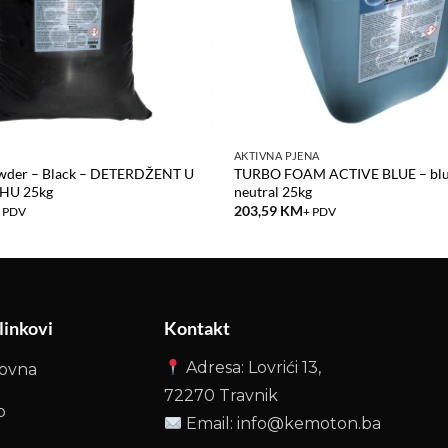
I
AKTIVNA PJENA
wder – Black – DETERDŽENT U
TURBO FOAM ACTIVE BLUE – blu
HU 25kg
neutral 25kg
203,59
KM
 PDV
+ PDV
 linkovi
Kontakt
Adresa: Lovrići 13,
lovna
72270 Travnik
p
Email: info@kemoton.ba