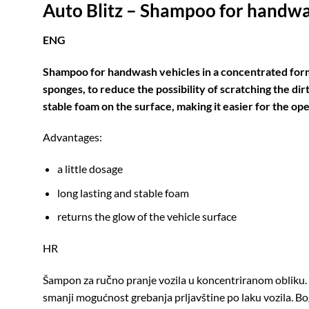
Auto Blitz – Shampoo for handwa
ENG
Shampoo for handwash vehicles in a concentrated form.
sponges, to reduce the possibility of scratching the dir
stable foam on the surface, making it easier for the op
Advantages:
a little dosage
long lasting and stable foam
returns the glow of the vehicle surface
HR
Šampon za ručno pranje vozila u koncentriranom obliku. S
smanji mogućnost grebanja prljavštine po laku vozila. Boga