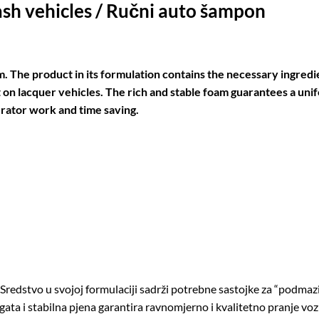
sh vehicles / Ručni auto šampon
 The product in its formulation contains the necessary ingredi
t on lacquer vehicles. The rich and stable foam guarantees a unif
erator work and time saving.
redstvo u svojoj formulaciji sadrži potrebne sastojke za “podmazi
ta i stabilna pjena garantira ravnomjerno i kvalitetno pranje vozil