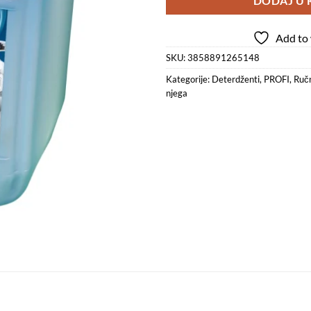
DODAJ U 
Add to 
SKU:
3858891265148
Kategorije:
Deterdženti
,
PROFI
,
Ručn
njega