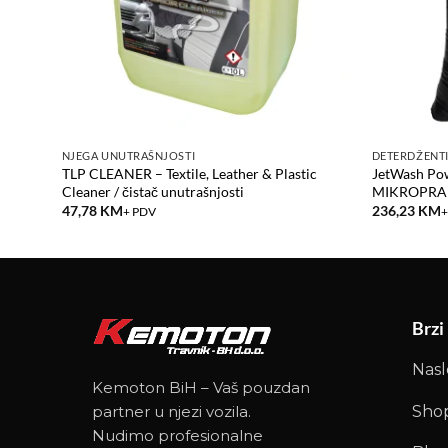
NJEGA UNUTRAŠNJOSTI
DETERDŽENT
pH
TLP CLEANER – Textile, Leather & Plastic
JetWash Po
Cleaner / čistač unutrašnjosti
MIKROPRA
47,78
KM
236,23
KM
+ PDV
+
Brzi
Nas
Kemoton BiH – Vaš pouzdan
Sho
partner u njezi vozila.
Nudimo profesionalne