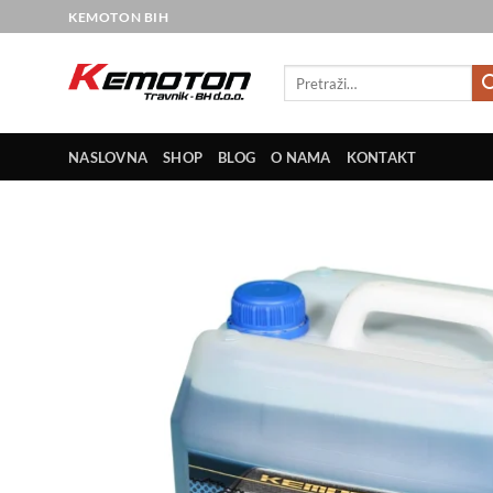
Skip
KEMOTON BIH
to
content
Pretraži:
NASLOVNA
SHOP
BLOG
O NAMA
KONTAKT