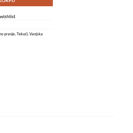
KORPU
wishlist
o pranje
,
Tekući
,
Vanjska