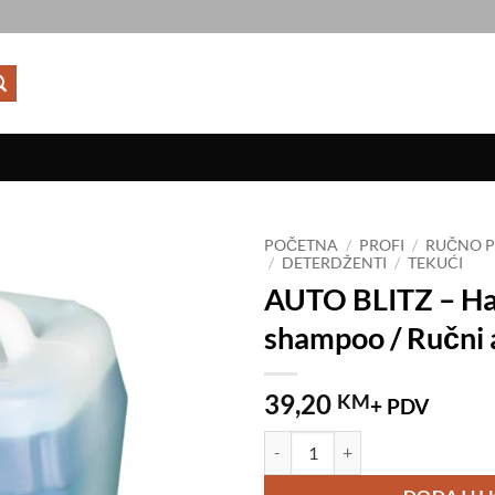
POČETNA
/
PROFI
/
RUČNO P
/
DETERDŽENTI
/
TEKUĆI
AUTO BLITZ – H
Add to
wishlist
shampoo / Ručni
39,20
KM
+ PDV
AUTO BLITZ - Handwash shampoo 