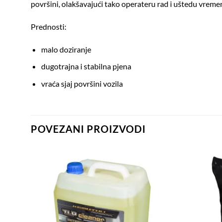
površini, olakšavajući tako operateru rad i uštedu vreme
Prednosti:
malo doziranje
dugotrajna i stabilna pjena
vraća sjaj površini vozila
POVEZANI PROIZVODI
dd to
Add to
shlist
wishlist