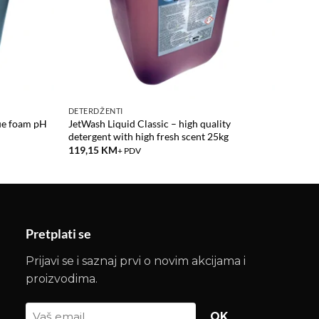
DETERDŽENTI
e foam pH
JetWash Liquid Classic – high quality
detergent with high fresh scent 25kg
119,15
KM
+ PDV
Pretplati se
Prijavi se i saznaj prvi o novim akcijama i
proizvodima.
OK