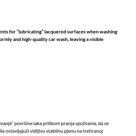
ents for “lubricating” lacquered surfaces when washing
ormly and high-quality car wash, leaving a visible
vanje” površine laka prilikom pranja spužvama, da se
a ostavljajući vidljivu stabilnu pjenu na tretiranoj