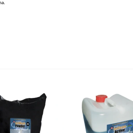
na.
Add to
wishlist