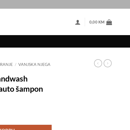
0,00
KM
RANJE
/
VANJSKA NJEGA
andwash
 auto šampon
/ Ručni auto šampon količina