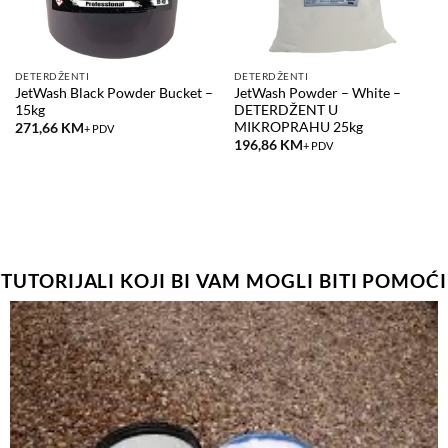
DETERDŽENTI
DETERDŽENTI
JetWash Black Powder Bucket –
JetWash Powder – White –
15kg
DETERDŽENT U
MIKROPRAHU 25kg
271,66
KM
+ PDV
196,86
KM
+ PDV
TUTORIJALI KOJI BI VAM MOGLI BITI POMOĆI