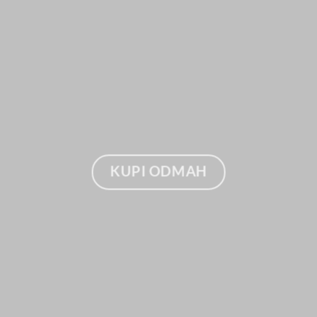
MAH
KUPI OD