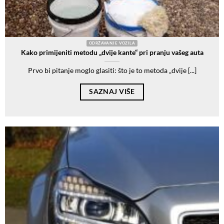
ODRŽAVANJE VOZILA
Kako primijeniti metodu „dvije kante“ pri pranju vašeg auta
Prvo bi pitanje moglo glasiti: što je to metoda „dvije [...]
SAZNAJ VIŠE