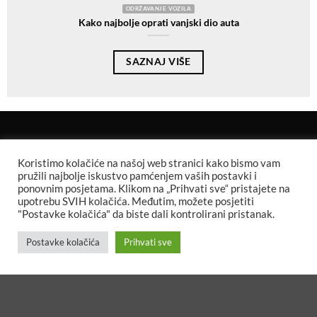
ODRŽAVANJE VOZILA
Kako najbolje oprati vanjski dio auta
SAZNAJ VIŠE
Koristimo kolačiće na našoj web stranici kako bismo vam
pružili najbolje iskustvo pamćenjem vaših postavki i
ponovnim posjetama. Klikom na „Prihvati sve“ pristajete na
upotrebu SVIH kolačića. Međutim, možete posjetiti
Kemoton BiH – Vaš pouzdan
"Postavke kolačića" da biste dali kontrolirani pristanak.
partner u njezi vozila.
Nudimo profesionalne
Postavke kolačića
Prihvati sve
proizvode za njegu i zaštitu
automobila.