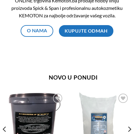
ONLINE trgovina Kemoton.ba prodaje hobby liniju
proizvoda Spick & Span i profesionalnu autokozmetiku
KEMOTON za najbolje održavanje vašeg vozila.
O NAMA
KUPUJTE ODMAH
NOVO U PONUDI
Add to
Add to
wishlist
wishlist