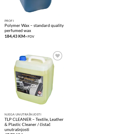
PROFI
Polymer Wax – standard quality
perfumed wax
184,43
KM
+ PDV
Add to
wishlist
NJEGA UNUTRAŠNJOSTI
TLP CLEANER – Textile, Leather
& Plastic Cleaner / čistač
unutrašnjosti