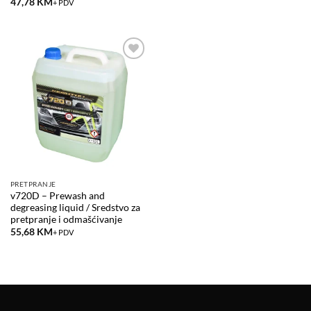
47,78
KM
+ PDV
Add to
wishlist
PRETPRANJE
v720D – Prewash and
degreasing liquid / Sredstvo za
pretpranje i odmašćivanje
55,68
KM
+ PDV