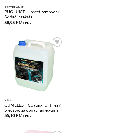
PRETPRANJE
BUG JUICE – Insect remover /
Skidač insekata
58,95
KM
+ PDV
Add to
wishlist
PROFI
GUMELLO – Coating for tires /
Sredstvo za obnavljanje guma
55,10
KM
+ PDV