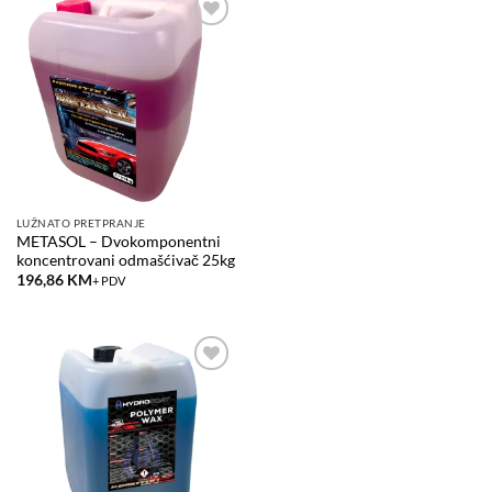
Add to
wishlist
LUŽNATO PRETPRANJE
METASOL – Dvokomponentni
koncentrovani odmašćivač 25kg
196,86
KM
+ PDV
Add to
wishlist