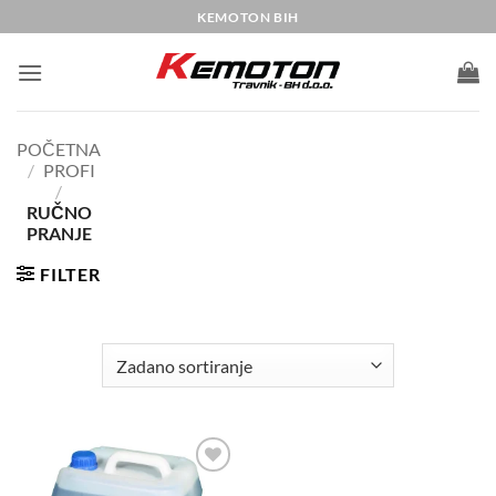
Skip
KEMOTON BIH
to
content
POČETNA
/
PROFI
/
RUČNO
PRANJE
FILTER
Add to