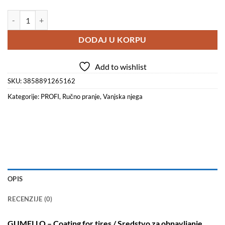
GUMELLO - Coating for tires / Sredstvo za obnavljanje guma količina
DODAJ U KORPU
Add to wishlist
SKU:
3858891265162
Kategorije:
PROFI
,
Ručno pranje
,
Vanjska njega
OPIS
RECENZIJE (0)
GUMELLO – Coating for tires / Sredstvo za obnavljanje