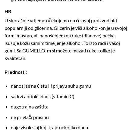
HR
U skorašnje vrijeme očekujemo da će ovaj proizvod biti
popularniji od glicerina. Glicerin je viši alkohol-on je u svojoj
formi mastan, ali nanošenjem na ruke (dlanove) pecka,
isušuje kožu samim time jer je alkohol. To isto radi i vašoj
gumi. Sa GUMELLO-m si možete mazati ruke, toliko je
kvalitetan.
Prednosti:
nanosi se na čistu ili prljavu suhu gumu
sadrži antioksidans (vitamin C)
dugotrajna zaštita
ne privlači prašinu
daje visok sjaj koji traje nekoliko dana