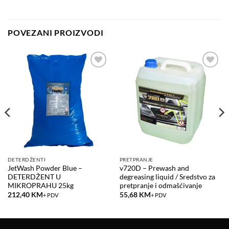
POVEZANI PROIZVODI
Add to
Add to
wishlist
wishlist
DETERDŽENTI
PRETPRANJE
JetWash Powder Blue –
v720D – Prewash and
DETERDŽENT U
degreasing liquid / Sredstvo za
MIKROPRAHU 25kg
pretpranje i odmašćivanje
212,40
KM
55,68
KM
+ PDV
+ PDV