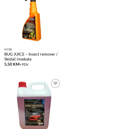
Add to
wishlist
HOBI
BUG JUICE – Insect remover /
Skidač insekata
5,50
KM
+ PDV
Add to
wishlist