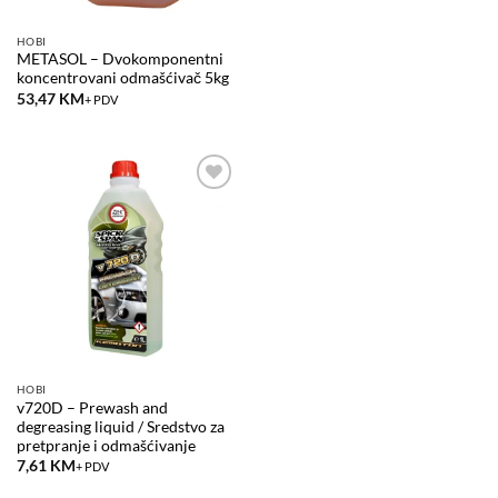
HOBI
METASOL – Dvokomponentni
koncentrovani odmašćivač 5kg
53,47
KM
+ PDV
Add to
wishlist
HOBI
v720D – Prewash and
degreasing liquid / Sredstvo za
pretpranje i odmašćivanje
7,61
KM
+ PDV