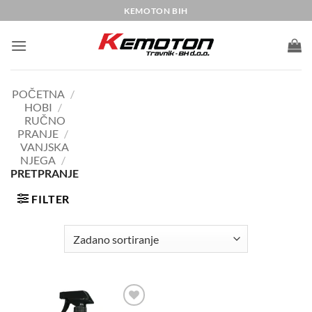
Skip
KEMOTON BIH
to
content
POČETNA
/
HOBI
/
RUČNO
PRANJE
/
VANJSKA
NJEGA
/
PRETPRANJE
FILTER