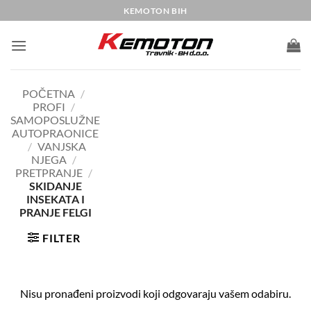
Skip
KEMOTON BIH
to
content
POČETNA
/
PROFI
/
SAMOPOSLUŽNE
AUTOPRAONICE
/
VANJSKA
NJEGA
/
PRETPRANJE
/
SKIDANJE
INSEKATA I
PRANJE FELGI
FILTER
Nisu pronađeni proizvodi koji odgovaraju vašem odabiru.