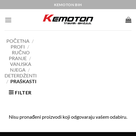
Skip
KEMOTON BIH
to
content
POČETNA
/
PROFI
/
RUČNO
PRANJE
/
VANJSKA
NJEGA
/
DETERDŽENTI
/
PRAŠKASTI
FILTER
Nisu pronađeni proizvodi koji odgovaraju vašem odabiru.